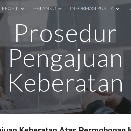
PROFIL
E-BLANKO
INFORMASI PUBLIK
L
ip to main content
Skip to navigat
Prosedur
Pengajuan
Keberatan
juan Keberatan Atas Permohonan I