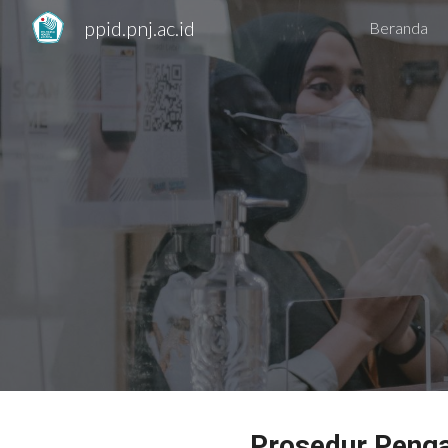
ppid.pnj.ac.id
Beranda
Sk
Prosedur Penga