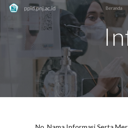
ppid.pnj.ac.id
Beranda
Sk
In
No. Nama Informasi Serta Mer